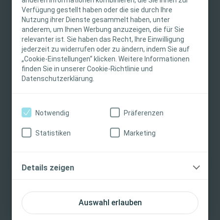
Fachpersonen. Der Inhalt der Website ist für
Verfügung gestellt haben oder die sie durch Ihre
fachliche Informations- und Fortbildungszwecke
Nutzung ihrer Dienste gesammelt haben, unter
bestimmt. Coloplast bietet keinen individuellen
anderem, um Ihnen Werbung anzuzeigen, die für Sie
medizinischen Rat. Die Verantwortung für die
relevanter ist. Sie haben das Recht, Ihre Einwilligung
individuelle Patientenversorgung liegt bei den
jederzeit zu widerrufen oder zu ändern, indem Sie auf
„Cookie-Einstellungen“ klicken. Weitere Informationen
medizinischen Fachpersonen. Detaillierte
finden Sie in unserer Cookie-Richtlinie und
Wundversorgung
Artikel
Produktinformationen zu den vorgestellten
Datenschutzerklärung.
Produkten, einschliesslich Anwendungshinweise,
Vorbeugung und Behandlung von Biofilm
Kontraindikationen, Wirkungen,
Was ist eine Exsudatansammlung und warum tritt sie
Vorsichtsmassnahmen und Warnhinweisen,
auf? Erfahren Sie, wie Sie Exsudatansammlungen
Notwendig
Präferenzen
finden Sie in der Gebrauchsanweisung (IFU) des
vermeiden
Produkts, die vor der Verwendung sorgfältig zu
Statistiken
Marketing
lesen ist.
Ich bin eine medizinische Fachkraft
Details zeigen
Ich bin keine medizinische Fachkraft
Auswahl erlauben