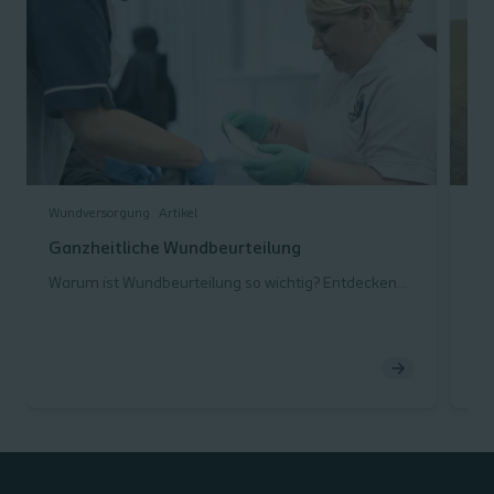
Wundversorgung
Artikel
Wun
Ganzheitliche Wundbeurteilung
Ex
Co
Warum ist Wundbeurteilung so wichtig? Entdecken
Sie die Grundlagen einer ganzheitlichen
Al
Wundbeurteilung sowie eines Behandlungsplans für
Wa
Wundheilung.
wi
Wis