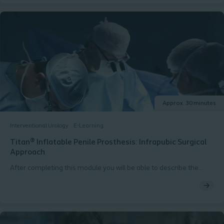
Approx. 30 minutes
Interventional Urology
E-Learning
Titan® Inflatable Penile Prosthesis: Infrapubic Surgical
Approach
After completing this module you will be able to describe the
steps for safely and effectively implanting a Titan® IPP using an
infrapubic surgical approach per the Instructions for Use (IFU).