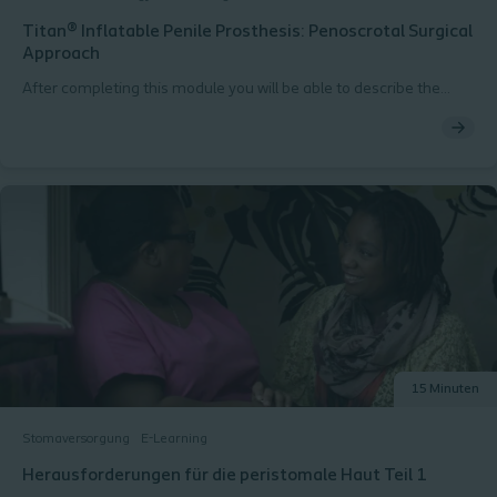
Titan® Inflatable Penile Prosthesis: Penoscrotal Surgical
Approach
After completing this module you will be able to describe the
steps for safely and effectively implanting a Titan® IPP using a
penoscrotal surgical approach per the Instructions for Use (IFU).
15 Minuten
Stomaversorgung
E-Learning
Herausforderungen für die peristomale Haut Teil 1