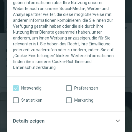
WICHTIGER HINWEIS
geben Informationen über Ihre Nutzung unserer
Website auch an unsere Social-Media-, Werbe- und
Diese Website richtet sich nur an medizinische
Analysepartner weiter, die diese möglicherweise mit
anderen Informationen kombinieren, die Sie ihnen zur
Fachpersonen. Der Inhalt der Website ist für
Verfügung gestellt haben oder die sie durch Ihre
fachliche Informations- und Fortbildungszwecke
15 Minuten
Nutzung ihrer Dienste gesammelt haben, unter
bestimmt. Coloplast bietet keinen individuellen
anderem, um Ihnen Werbung anzuzeigen, die für Sie
Stomaversorgung
medizinischen Rat. Die Verantwortung für die
E-Learning
relevanter ist. Sie haben das Recht, Ihre Einwilligung
individuelle Patientenversorgung liegt bei den
jederzeit zu widerrufen oder zu ändern, indem Sie auf
Herausforderungen für die peristomale Haut Teil 2
„Cookie-Einstellungen“ klicken. Weitere Informationen
medizinischen Fachpersonen. Detaillierte
In diesem Modul lernen Sie die Auswirkungen von systemischen
finden Sie in unserer Cookie-Richtlinie und
Produktinformationen zu den vorgestellten
und topischen Medikamenten auf die peristomale Haut kennen.
Datenschutzerklärung.
Produkten, einschliesslich Anwendungshinweise,
Die Gesundheit der peristomalen Haut kann von topischen und
Kontraindikationen, Wirkungen,
systemischen Medikamenten beeinflusst werden. Sie werden
erforschen, welche Medikamente Veränderungen an der Haut
Vorsichtsmassnahmen und Warnhinweisen,
Notwendig
Präferenzen
hervorrufen können. Sie erfahren, wie topische Medikamente, die
finden Sie in der Gebrauchsanweisung (IFU) des
Stärke topischer Medikamente, ölhaltige Produkte, systemische
Produkts, die vor der Verwendung sorgfältig zu
Statistiken
Marketing
Medikamente, Steroide und Chemotherapie zu Problemen
lesen ist.
führen können und was Sie tun können, um die Risiken zu
vermeiden. Am Ende des Moduls können Sie Ihr Wissen über die
potenziellen Risiken von Medikamenten für die Hautintegrität
Ich bin eine medizinische Fachkraft
Details zeigen
testen.
Ich bin keine medizinische Fachkraft