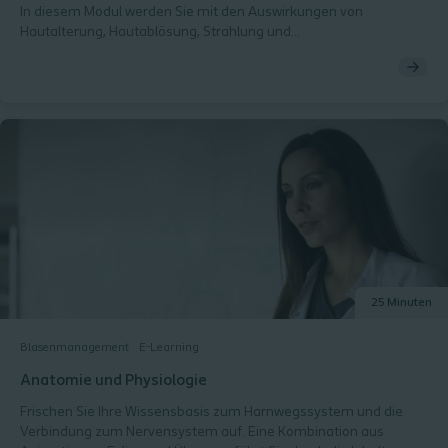
In diesem Modul werden Sie mit den Auswirkungen von
Hautalterung, Hautablösung, Strahlung und
Verdauungsenzymen auf die peristomale Haut vertraut
gemacht. Die peristomale Haut kann durch eine Reihe von
Faktoren beeinträchtigt werden. Sie werden die intrinsischen und
extrinsischen Faktoren erforschen und erfahren, worauf Sie bei
der Pflege der peristomalen Haut achten müssen und wie
Strahlung, Routine, Alter, Enzyme, Hautablösung und Ernährung
die peristomale Haut gefährden können. Am Ende des Moduls
können Sie Ihr wissen über die allgemeinen Herausforderungen
testen.
25 Minuten
Blasenmanagement
E-Learning
Anatomie und Physiologie
Frischen Sie Ihre Wissensbasis zum Harnwegssystem und die
Verbindung zum Nervensystem auf. Eine Kombination aus