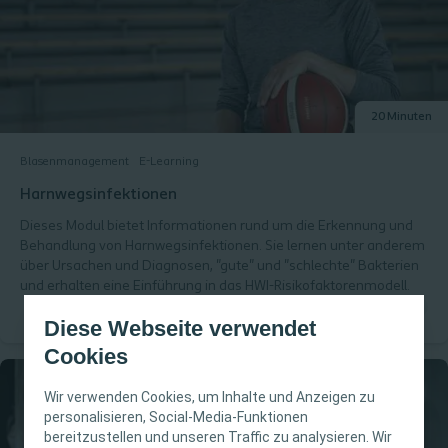
Haut haben können. Am Ende dieses Moduls haben Sie die
Möglichkeit, Ihr Wissen zu testen.
20 Minuten
Blasenmanagement
E-Learning
Harnwegsinfektionen
Dieses Modul bietet Informationen rund um die Erkennung und
Behandlung von Harnwegsinfektionen. Sie lernen unter anderem
über Ursachen und Diagnosen, "gute" und "schlechte" Bakterien
und erhalten eine Einführung in das HWI-Risikofaktorenmodell.
Diese Webseite verwendet
Cookies
Wir verwenden Cookies, um Inhalte und Anzeigen zu
personalisieren, Social-Media-Funktionen
bereitzustellen und unseren Traffic zu analysieren. Wir