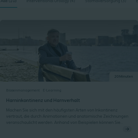
Alle (10)
Interventional Urology (4)
Stomaversorgung (3)
20 Minuten
Blasenmanagement
E-Learning
Harninkontinenz und Harnverhalt
Machen Sie sich mit den häufigsten Arten von Inkontinenz
vertraut, die durch Animationen und anatomische Zeichnungen
veranschaulicht werden. Anhand von Beispielen können Sie
üben, verschiedene Patientenfälle der richtigen Diagnose/dem
richtigen Inkontinenztyp zuzuordnen.