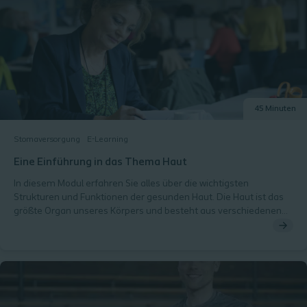
45 Minuten
Stomaversorgung
E-Learning
Eine Einführung in das Thema Haut
In diesem Modul erfahren Sie alles über die wichtigsten
Strukturen und Funktionen der gesunden Haut. Die Haut ist das
größte Organ unseres Körpers und besteht aus verschiedenen
Schichten, Nerven, Substanzen und Blutgefäßen. Die
Aufrechterhaltung einer gesunden peristomalen Haut ist für
Menschen mit einem Stoma lebenswichtig. Sie werden jeden Teil
der Hautschichten im Detail erforschen und erfahren, welche
Rolle sie bei der Erhaltung der Hautgesundheit spielen und
welche Faktoren negative Auswirkungen auf die peristomale