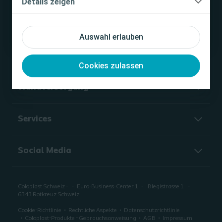
Details zeigen
Ich bin keine medizinische Fachkraft
Unternehmen
Auswahl erlauben
Blasenmanagement
Cookies zulassen
Wundversorgung
Services
Social Media
Coloplast Schweiz -
Euro-Business-Center 1
Blegistrasse 1
6343 Rotkreuz Schweiz
Cookie-Richtlinie
Rechtliche Aspekte
Datenschutzrichtlinie
Coloplast-Produkte - Gebrauchsanweisung
AGB
Impressum