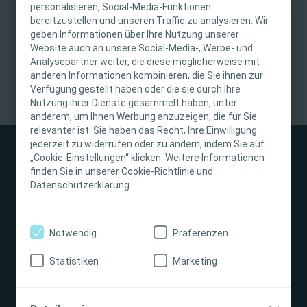
personalisieren, Social-Media-Funktionen
bereitzustellen und unseren Traffic zu analysieren. Wir
WICHTIGER HINWEIS
geben Informationen über Ihre Nutzung unserer
Website auch an unsere Social-Media-, Werbe- und
Diese Website richtet sich nur an medizinische
Analysepartner weiter, die diese möglicherweise mit
anderen Informationen kombinieren, die Sie ihnen zur
Fachpersonen. Der Inhalt der Website ist für
Verfügung gestellt haben oder die sie durch Ihre
fachliche Informations- und Fortbildungszwecke
Nutzung ihrer Dienste gesammelt haben, unter
bestimmt. Coloplast bietet keinen individuellen
anderem, um Ihnen Werbung anzuzeigen, die für Sie
medizinischen Rat. Die Verantwortung für die
relevanter ist. Sie haben das Recht, Ihre Einwilligung
individuelle Patientenversorgung liegt bei den
jederzeit zu widerrufen oder zu ändern, indem Sie auf
„Cookie-Einstellungen“ klicken. Weitere Informationen
medizinischen Fachpersonen. Detaillierte
finden Sie in unserer Cookie-Richtlinie und
Produktinformationen zu den vorgestellten
Datenschutzerklärung.
Produkten, einschliesslich Anwendungshinweise,
Kontraindikationen, Wirkungen,
Stomaversorgung
Vorsichtsmassnahmen und Warnhinweisen,
Notwendig
Präferenzen
finden Sie in der Gebrauchsanweisung (IFU) des
Darmmanagement
Produkts, die vor der Verwendung sorgfältig zu
Statistiken
Marketing
lesen ist.
Interventional Urology
Ich bin eine medizinische Fachkraft