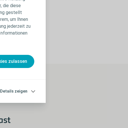
, die diese
ng gestellt
erem, um Ihnen
ung jederzeit zu
 Informationen
ies zulassen
Details zeigen
ast