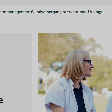
armmanagement
Wundversorgung
Interventional Urology
e