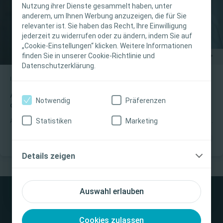
Nutzung ihrer Dienste gesammelt haben, unter
bestimmt. Coloplast bietet keinen individuellen
anderem, um Ihnen Werbung anzuzeigen, die für Sie
medizinischen Rat. Die Verantwortung für die
relevanter ist. Sie haben das Recht, Ihre Einwilligung
individuelle Patientenversorgung liegt bei den
jederzeit zu widerrufen oder zu ändern, indem Sie auf
„Cookie-Einstellungen“ klicken. Weitere Informationen
medizinischen Fachpersonen. Detaillierte
finden Sie in unserer Cookie-Richtlinie und
Produktinformationen zu den vorgestellten
Datenschutzerklärung.
Produkten, einschliesslich Anwendungshinweise,
Interventional Urology
Clinical Learning
Kontraindikationen, Wirkungen,
Vorsichtsmassnahmen und Warnhinweisen,
Altis® procedure with conscious sedation and local
Notwendig
Präferenzen
anesthesia by Dr. Ty Erickson
finden Sie in der Gebrauchsanweisung (IFU) des
Produkts, die vor der Verwendung sorgfältig zu
Statistiken
Marketing
Altis® procedure with conscious sedation and local anesthesia by
lesen ist.
Dr. Ty Erickson
Ich bin eine medizinische Fachkraft
Details zeigen
Ich bin keine medizinische Fachkraft
Auswahl erlauben
Cookies zulassen