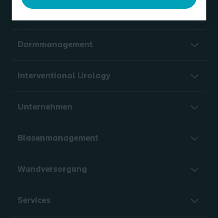
Stomaversorgung
Darmmanagement
Interventional Urology
Unternehmen
Blasenmanagement
Wundversorgung
Services