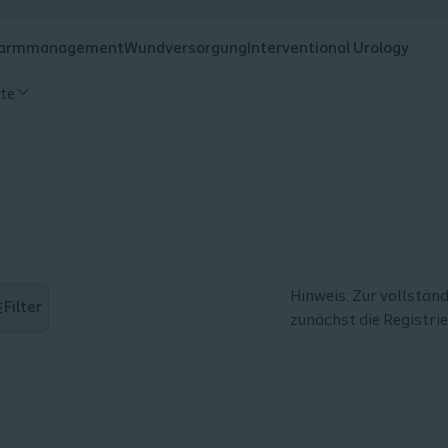
armmanagement
Wundversorgung
Interventional Urology
te
Hinweis: Zur vollstän
Filter
zunächst die Registri