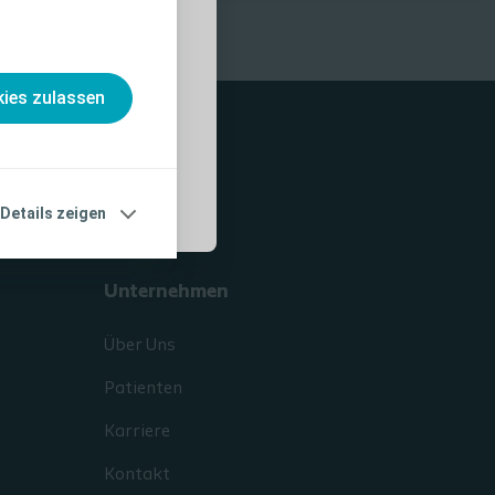
nahmen und
, die vor der
ies zulassen
Details zeigen
Unternehmen
Über Uns
Patienten
Karriere
Kontakt