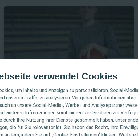
20 Minuten
ebseite verwendet Cookies
Blasenmanagement
E-Learning
ER HINWEIS
Harnwegsinfektionen
okies, um Inhalte und Anzeigen zu personalisieren, Social-Medi
nd unseren Traffic zu analysieren. Wir geben Informationen über
Dieses Modul bietet Informationen rund um die
auch an unsere Social-Media-, Werbe- und Analysepartner weiter
ichtet sich nur an medizinische Fachpersonen. Der Inhalt
Erkennung und Behandlung von
it anderen Informationen kombinieren, die Sie ihnen zur Verfügu
Informations- und Fortbildungszwecke bestimmt. Colopla
Harnwegsinfektionen. Sie lernen unter anderem über
ie durch Ihre Nutzung ihrer Dienste gesammelt haben, unter and
Ursachen und Diagnosen, "gute" und "schlechte"
ellen medizinischen Rat. Die Verantwortung für die indiv
n, die für Sie relevanter ist. Sie haben das Recht, Ihre Einwillig
Bakterien und erhalten eine Einführung in das HWI-
gung liegt bei den medizinischen Fachpersonen. Detaill
zu ändern, indem Sie auf „Cookie-Einstellungen“ klicken. Weitere
Risikofaktorenmodell.