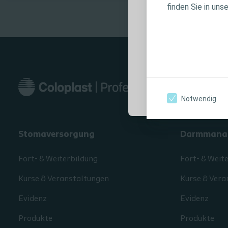
Produktinforma
finden Sie in uns
Anwendungshin
Warnhinweisen, 
Verwendung sorg
Ich bin eine medi
Notwendig
Stomaversorgung
Darmmana
Fort- & Weiterbildung
Fort- & Weit
Kurse & Veranstaltungen
Kurse & Vera
Evidenz
Evidenz
Produkte
Produkte