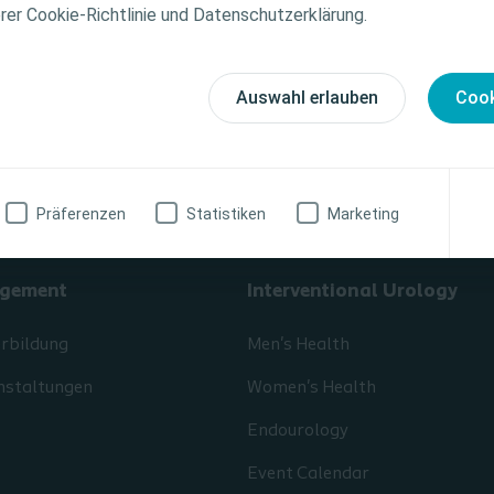
tionen zu den vorgestellten Produkten, einschliesslich
erer Cookie-Richtlinie und Datenschutzerklärung.
weise, Kontraindikationen, Wirkungen, Vorsichtsmass
finden Sie in der Gebrauchsanweisung (IFU) des Produkts
fältig zu lesen ist.
Auswahl erlauben
Cook
zinische Fachkraft
Ich bin keine medizinische Fachkraft
Präferenzen
Statistiken
Marketing
gement
Interventional Urology
erbildung
Men's Health
nstaltungen
Women's Health
Endourology
Event Calendar