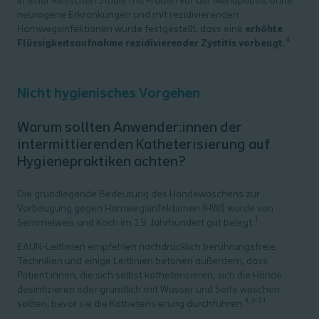
In einer klinischen Studie mit Frauen vor der Menopause, ohne
neurogene Erkrankungen und mit rezidivierenden
Harnwegsinfektionen wurde festgestellt, dass eine
erhöhte
4
Flüssigkeitsaufnahme rezidivierender Zystitis vorbeugt.
Nicht hygienisches Vorgehen
Warum sollten Anwender:innen der
intermittierenden Katheterisierung auf
Hygienepraktiken achten?
Die grundlegende Bedeutung des Händewaschens zur
Vorbeugung gegen Harnwegsinfektionen (HWI) wurde von
1
Semmelweis und Koch im 19. Jahrhundert gut belegt.
EAUN-Leitlinien empfehlen nachdrücklich berührungsfreie
Techniken und einige Leitlinien betonen außerdem, dass
Patient:innen, die sich selbst katheterisieren, sich die Hände
desinfizieren oder gründlich mit Wasser und Seife waschen
4,9-11
sollten, bevor sie die Katheterisierung durchführen.