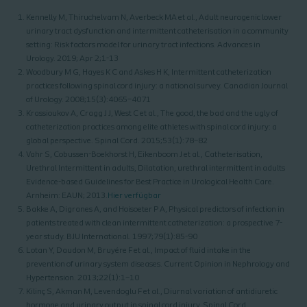
Kennelly M, Thiruchelvam N, Averbeck MA et al., Adult neurogenic lower
urinary tract dysfunction and intermittent catheterisation in a community
setting: Risk factors model for urinary tract infections. Advances in
Urology. 2019; Apr 2;1-13
Woodbury M G, Hayes K C and Askes H K, Intermittent catheterization
practices following spinal cord injury: a national survey. Canadian Journal
of Urology. 2008;15(3):4065–4071
Krassioukov A, Cragg J J, West C et al., The good, the bad and the ugly of
catheterization practices among elite athletes with spinal cord injury: a
global perspective. Spinal Cord. 2015;53(1):78–82
Vahr S, Cobussen-Boekhorst H, Eikenboom J et al., Catheterisation,
Urethral Intermittent in adults, Dilatation, urethral intermittent in adults
Evidence-based Guidelines for Best Practice in Urological Health Care.
Arnheim: EAUN; 2013.
Hier verfügbar
Bakke A, Digranes A, and Hoisoeter P A, Physical predictors of infection in
patients treated with clean intermittent catheterization: a prospective 7-
year study. BJU International. 1997;79(1):85-90
Lotan Y, Daudon M, Bruyére F et al., Impact of fluid intake in the
prevention of urinary system diseases. Current Opinion in Nephrology and
Hypertension. 2013;22(1):1–10
Kilinç S, Akman M, Levendoglu F et al., Diurnal variation of antidiuretic
hormone and urinary output in spinal cord injury. Spinal Cord.