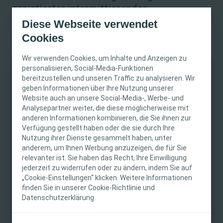
assistierter intermittierender
Katheterisierung
Diese Webseite verwendet
Cookies
Es wurden viele klinische Studien durchgeführt zum Vergleich
der Selbstkatheterisierung mit der Katheterisierung durch
Wir verwenden Cookies, um Inhalte und Anzeigen zu
andere Personen. In den meisten Studien wurde festgestellt,
personalisieren, Social-Media-Funktionen
dass das Risiko für Harnwegsinfektionen in der Gruppe von
bereitzustellen und unseren Traffic zu analysieren. Wir
WICHTIGER HINWEIS
Patient:innen mit Selbstkatheterisierung signifikant reduziert
geben Informationen über Ihre Nutzung unserer
2,13,14
war.
Website auch an unsere Social-Media-, Werbe- und
Diese Website richtet sich nur an medizinische
Analysepartner weiter, die diese möglicherweise mit
Tipps für Ihre Patient:innen zur Hygiene vor
anderen Informationen kombinieren, die Sie ihnen zur
Fachpersonen. Der Inhalt der Website ist für
und während der Katheterisierung:
Verfügung gestellt haben oder die sie durch Ihre
fachliche Informations- und Fortbildungszwecke
Nutzung ihrer Dienste gesammelt haben, unter
bestimmt. Coloplast bietet keinen individuellen
Desinfizieren der Hände oder gründliches Waschen mit
anderem, um Ihnen Werbung anzuzeigen, die für Sie
medizinischen Rat. Die Verantwortung für die
4,9-11
Wasser und Seife vor der Katheterisierung.
relevanter ist. Sie haben das Recht, Ihre Einwilligung
individuelle Patientenversorgung liegt bei den
Reinigen des Genital- und Peritonealbereichs vor der
jederzeit zu widerrufen oder zu ändern, indem Sie auf
2
Katheterisierung.
„Cookie-Einstellungen“ klicken. Weitere Informationen
medizinischen Fachpersonen. Detaillierte
Nach Möglichkeit Anwenden der berührungsfreien
finden Sie in unserer Cookie-Richtlinie und
Produktinformationen zu den vorgestellten
15
Technik bei der Katheterisierung.
Datenschutzerklärung.
Produkten, einschliesslich Anwendungshinweise,
Kontraindikationen, Wirkungen,