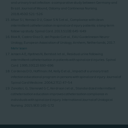
and urinary tract infection: a comparative study between Germany and
Brazil. Journal of Wound, Ostomy and Continence Nursing.
2018;45(6):521–526
Afsar S I, Yemisci O U, Cosar S N S et al., Compliance with clean
intermittent catheterization in spinal cord injury patients: a long-term
follow-up study. Spinal Cord. 2013;51(8):645–649
Blok B, Castro-Diaz D, del Popolo G et al., EAU Guidelineson Neuro-
Urology, European Association of Urology, Arnhem, Netherlands, 2017.
Mehr lesen
Jensen A E, Hjeltnes N, Berstad J et al., Residual urine following
intermittent catheterisation in patients with spinal cord injuries. Spinal
Cord. 1995;33(12):693–696
Cardenas D D, Hoffman J M, Kelly E et al., Impact of a urinary tract
infection educational program in persons with spinal cord injury. Journal of
Spinal Cord Medicine. 2004;27(1):47–54
Zanollo L G, Stensrød G C, Kerdraon J et al., Standardized intermittent
catheterisation education improves catheterisation compliance in
individuals with spinal cord injury. International Journal of Urological
Nursing. 2015;9(3):165–172