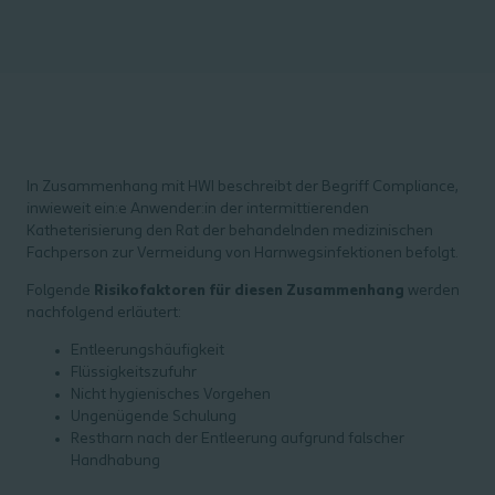
In Zusammenhang mit HWI beschreibt der Begriff Compliance,
inwieweit ein:e Anwender:in der intermittierenden
Katheterisierung den Rat der behandelnden medizinischen
Fachperson zur Vermeidung von Harnwegsinfektionen befolgt.
Folgende
Risikofaktoren für diesen Zusammenhang
werden
nachfolgend erläutert:
Entleerungshäufigkeit
Flüssigkeitszufuhr
Nicht hygienisches Vorgehen
Ungenügende Schulung
Restharn nach der Entleerung aufgrund falscher
Handhabung