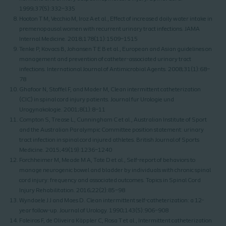
1999;37(5):332–335
Hooton T M, Vecchio M, Iroz A et al., Effect of increased daily water intake in
premenopausal women with recurrent urinary tract infections. JAMA
Internal Medicine. 2018;178(11):1509–1515
Tenke P, Kovacs B, Johansen T E B et al., European and Asian guidelines on
management and prevention of catheter-associated urinary tract
infections. International Journal of Antimicrobial Agents. 2008;31(1):68–
78
Ghafoor N, Stoffel F, and Mader M, Clean intermittent catheterization
(CIC) in spinal cord injury patients. Journal fur Urologie und
Urogynakologie. 2001;8(1):8–11
Compton S, Trease L, Cunningham C et al., Australian Institute of Sport
and the Australian Paralympic Committee position statement: urinary
tract infection in spinal cord injured athletes. British Journal of Sports
Medicine. 2015;49(19):1236–1240
Forchheimer M, Meade M A, Tate D et al., Self-report of behaviors to
manage neurogenic bowel and bladder by individuals with chronic spinal
cord injury: frequency and associated outcomes. Topics in Spinal Cord
Injury Rehabilitation. 2016;22(2):85–98
Wyndaele J J and Maes D. Clean intermittent self-catheterization: a 12-
year follow-up. Journal of Urology. 1990;143(5):906–908
Faleiros F, de Oliveira Käppler C, Rosa T et al., Intermittent catheterization