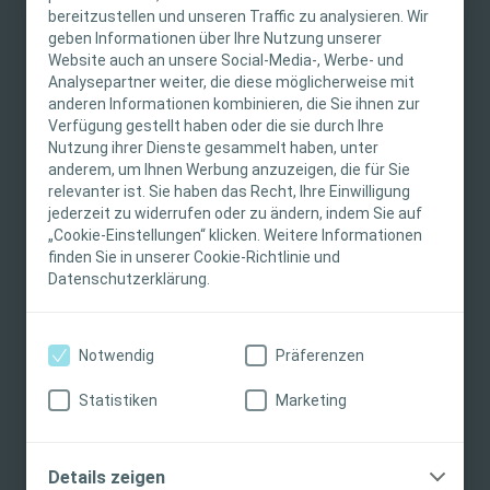
effektiven Reinigungswirkung. PHMB im sauren
bereitzustellen und unseren Traffic zu analysieren. Wir
Lösungsmilieu reduziert die Keimlast (z. B. MRSA). Der
WICHTIGER HINWEIS
geben Informationen über Ihre Nutzung unserer
saure pH-Wert der Lösung, stabilisiert mit einem Zink-
Website auch an unsere Social-Media-, Werbe- und
Diese Website richtet sich nur an medizinische
Eisen-Komplex, führt zur Überwindung der chronisch-
Analysepartner weiter, die diese möglicherweise mit
anderen Informationen kombinieren, die Sie ihnen zur
Fachpersonen. Der Inhalt der Website ist für
stagnativen Heilungsphase und fördert die Heilung.
Weiterlesen
Verfügung gestellt haben oder die sie durch Ihre
fachliche Informations- und Fortbildungszwecke
Nutzung ihrer Dienste gesammelt haben, unter
Produkt-Gebrauchsanweisung:
bestimmt. Coloplast bietet keinen individuellen
anderem, um Ihnen Werbung anzuzeigen, die für Sie
medizinischen Rat. Die Verantwortung für die
relevanter ist. Sie haben das Recht, Ihre Einwilligung
Die Gebrauchsanweisung (IFU) für dieses Produkt finden
individuelle Patientenversorgung liegt bei den
jederzeit zu widerrufen oder zu ändern, indem Sie auf
Sie
hier
.
„Cookie-Einstellungen“ klicken. Weitere Informationen
medizinischen Fachpersonen. Detaillierte
finden Sie in unserer Cookie-Richtlinie und
Produktinformationen zu den vorgestellten
Datenschutzerklärung.
Produkten, einschliesslich Anwendungshinweise,
Jetzt Muster auswählen:
Allrinse®
Kontraindikationen, Wirkungen,
Vorsichtsmassnahmen und Warnhinweisen,
Notwendig
Präferenzen
finden Sie in der Gebrauchsanweisung (IFU) des
Bitte wählen Sie eine Produktvariante
Produkts, die vor der Verwendung sorgfältig zu
Statistiken
Marketing
lesen ist.
Ich möchte gerne beraten werden
Zum Warenkorb hinzufügen
Ich bin eine medizinische Fachkraft
Details zeigen