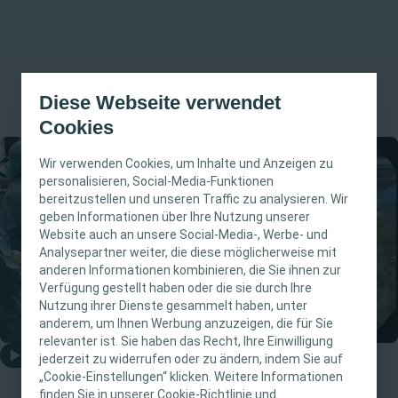
Diese Webseite verwendet
Cookies
Wir verwenden Cookies, um Inhalte und Anzeigen zu
personalisieren, Social-Media-Funktionen
bereitzustellen und unseren Traffic zu analysieren. Wir
WICHTIGER HINWEIS
geben Informationen über Ihre Nutzung unserer
Website auch an unsere Social-Media-, Werbe- und
Diese Website richtet sich nur an medizinische
Analysepartner weiter, die diese möglicherweise mit
anderen Informationen kombinieren, die Sie ihnen zur
Fachpersonen. Der Inhalt der Website ist für
Verfügung gestellt haben oder die sie durch Ihre
fachliche Informations- und Fortbildungszwecke
Nutzung ihrer Dienste gesammelt haben, unter
bestimmt. Coloplast bietet keinen individuellen
anderem, um Ihnen Werbung anzuzeigen, die für Sie
medizinischen Rat. Die Verantwortung für die
relevanter ist. Sie haben das Recht, Ihre Einwilligung
Video abspielen
individuelle Patientenversorgung liegt bei den
jederzeit zu widerrufen oder zu ändern, indem Sie auf
„Cookie-Einstellungen“ klicken. Weitere Informationen
medizinischen Fachpersonen. Detaillierte
finden Sie in unserer Cookie-Richtlinie und
Live Surgery performed by: