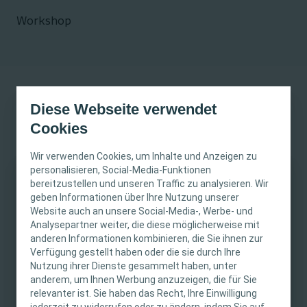
Workshop
Diese Webseite verwendet
Cookies
Back to Event Calendar
Wir verwenden Cookies, um Inhalte und Anzeigen zu
personalisieren, Social-Media-Funktionen
24. November 2025
bereitzustellen und unseren Traffic zu analysieren. Wir
WICHTIGER HINWEIS
geben Informationen über Ihre Nutzung unserer
November 24 - 25,
Interventional Urology
Website auch an unsere Social-Media-, Werbe- und
Diese Website richtet sich nur an medizinische
Analysepartner weiter, die diese möglicherweise mit
2025
Workshop
anderen Informationen kombinieren, die Sie ihnen zur
Fachpersonen. Der Inhalt der Website ist für
Lubeck, Germany
Verfügung gestellt haben oder die sie durch Ihre
fachliche Informations- und Fortbildungszwecke
Nutzung ihrer Dienste gesammelt haben, unter
bestimmt. Coloplast bietet keinen individuellen
anderem, um Ihnen Werbung anzuzeigen, die für Sie
medizinischen Rat. Die Verantwortung für die
relevanter ist. Sie haben das Recht, Ihre Einwilligung
individuelle Patientenversorgung liegt bei den