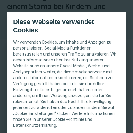
einem Stoma bei Kindern und
Jugendlichen
Diese Webseite verwendet
Cookies
Wir verwenden Cookies, um Inhalte und Anzeigen zu
personalisieren, Social-Media-Funktionen
bereitzustellen und unseren Traffic zu analysieren. Wir
WICHTIGER HINWEIS
geben Informationen über Ihre Nutzung unserer
Website auch an unsere Social-Media-, Werbe- und
Diese Website richtet sich nur an medizinische
Analysepartner weiter, die diese möglicherweise mit
anderen Informationen kombinieren, die Sie ihnen zur
Fachpersonen. Der Inhalt der Website ist für
Untersuchung der emotionalen
Verfügung gestellt haben oder die sie durch Ihre
fachliche Informations- und Fortbildungszwecke
Auswirkungen des Lebens mit
Nutzung ihrer Dienste gesammelt haben, unter
bestimmt. Coloplast bietet keinen individuellen
einem Stoma auf Kinder und
anderem, um Ihnen Werbung anzuzeigen, die für Sie
medizinischen Rat. Die Verantwortung für die
relevanter ist. Sie haben das Recht, Ihre Einwilligung
Jugendliche (auf Englisch)
individuelle Patientenversorgung liegt bei den
jederzeit zu widerrufen oder zu ändern, indem Sie auf
PDF
1 Seiten
„Cookie-Einstellungen“ klicken. Weitere Informationen
medizinischen Fachpersonen. Detaillierte
finden Sie in unserer Cookie-Richtlinie und
Produktinformationen zu den vorgestellten
Datenschutzerklärung.
Download
Produkten, einschliesslich Anwendungshinweise,