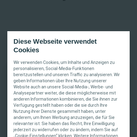
Diese Webseite verwendet
Hier spricht Jessica Swinbourne (PhD, Klinische Psychologin,
Cookies
Australien) über den Weg vom „Stomaland“ zu einem neuen
„Zuhause“.
Wir verwenden Cookies, um Inhalte und Anzeigen zu
personalisieren, Social-Media-Funktionen
Ostomy Days 2018, Kopenhagen
bereitzustellen und unseren Traffic zu analysieren. Wir
WICHTIGER HINWEIS
geben Informationen über Ihre Nutzung unserer
Website auch an unsere Social-Media-, Werbe- und
Diese Website richtet sich nur an medizinische
Analysepartner weiter, die diese möglicherweise mit
anderen Informationen kombinieren, die Sie ihnen zur
Fachpersonen. Der Inhalt der Website ist für
Verfügung gestellt haben oder die sie durch Ihre
fachliche Informations- und Fortbildungszwecke
Nutzung ihrer Dienste gesammelt haben, unter
bestimmt. Coloplast bietet keinen individuellen
anderem, um Ihnen Werbung anzuzeigen, die für Sie
medizinischen Rat. Die Verantwortung für die
relevanter ist. Sie haben das Recht, Ihre Einwilligung
individuelle Patientenversorgung liegt bei den
jederzeit zu widerrufen oder zu ändern, indem Sie auf
„Cookie-Einstellungen“ klicken. Weitere Informationen
medizinischen Fachpersonen. Detaillierte